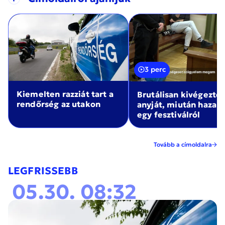
3 perc
Kiemelten razziát tart a
Brutálisan kivégezte
rendőrség az utakon
anyját, miután haza
egy fesztiválról
Tovább a címoldalra
LEGFRISSEBB
05.30. 08:32