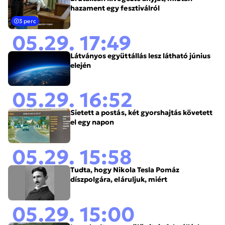
hazament egy fesztiválról
3 perc
05.29. 17:49
Látványos együttállás lesz látható június
elején
05.29. 16:52
Sietett a postás, két gyorshajtás követett
el egy napon
05.29. 15:58
Tudta, hogy Nikola Tesla Pomáz
díszpolgára, eláruljuk, miért
05.29. 15:00