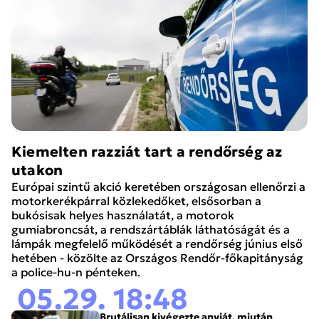
Kiemelten razziát tart a rendőrség az
utakon
Európai szintű akció keretében országosan ellenőrzi a
motorkerékpárral közlekedőket, elsősorban a
bukósisak helyes használatát, a motorok
gumiabroncsát, a rendszártáblák láthatóságát és a
lámpák megfelelő működését a rendőrség június első
hetében - közölte az Országos Rendőr-főkapitányság
a police-hu-n pénteken.
05.29. 18:48
Brutálisan kivégezte anyját, miután