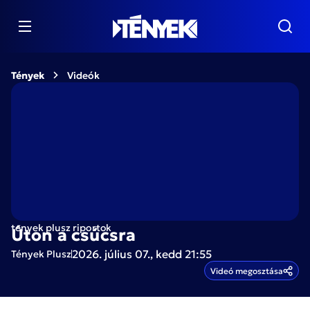
Tények
Videók
tenyek plusz riportok
Úton a csúcsra
2026. július 07., kedd 21:55
Tények Plusz
Videó megosztása