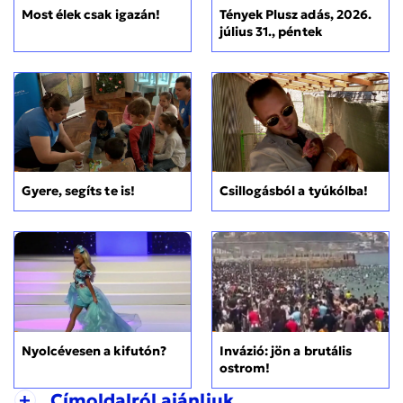
Most élek csak igazán!
Tények Plusz adás, 2026.
július 31., péntek
Gyere, segíts te is!
Csillogásból a tyúkólba!
Nyolcévesen a kifutón?
Invázió: jön a brutális
ostrom!
+
Címoldalról ajánljuk