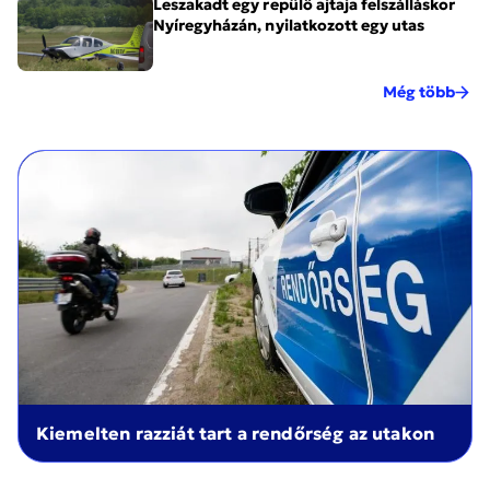
Leszakadt egy repülő ajtaja felszálláskor
Nyíregyházán, nyilatkozott egy utas
Még több
Kiemelten razziát tart a rendőrség az utakon