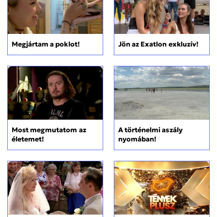
Megjártam a poklot!
Jön az Exatlon exkluzív!
Most megmutatom az
A történelmi aszály
életemet!
nyomában!