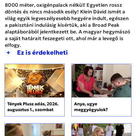
8000 méter, oxigénpalack nélkül! Egyetlen rossz
döntés és nincs második esély! Klein Dávid ismét a
világ egyik legveszélyesebb hegyére indult, egészen
a pakisztáni indulásig kísértük, aki a Broad Peak
alaptáborából jelentkezett be. A magyar hegymászó
a saját határait feszegeti ott, ahol már a levegő is
elfogy.
+
Ez is érdekelheti
Tények Plusz adás, 2026.
Anya, ugye
augusztus 1., szombat
meggyógyulok?