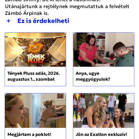
Utánajártunk a rejtélynek megmutattuk a felvételt
Zámbó Árpinak is.
+
Ez is érdekelheti
Tények Plusz adás, 2026.
Anya, ugye
augusztus 1., szombat
meggyógyulok?
Megjártam a poklot!
Jön az Exatlon exkluzív!