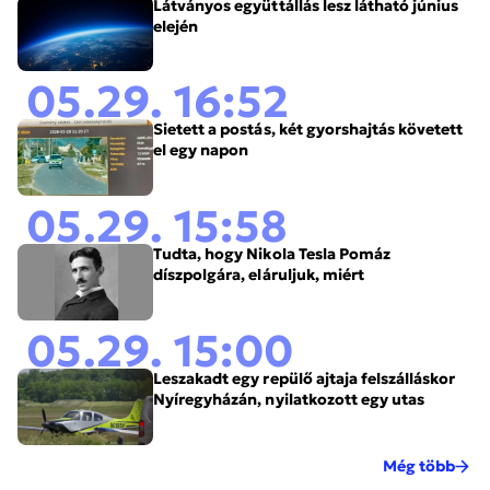
Látványos együttállás lesz látható június
elején
05.29. 16:52
Sietett a postás, két gyorshajtás követett
el egy napon
05.29. 15:58
Tudta, hogy Nikola Tesla Pomáz
díszpolgára, eláruljuk, miért
05.29. 15:00
Leszakadt egy repülő ajtaja felszálláskor
Nyíregyházán, nyilatkozott egy utas
Még több