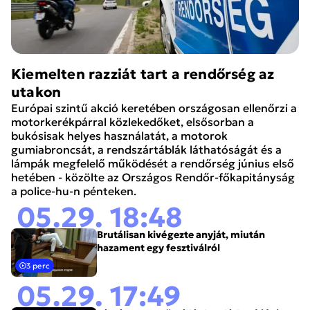
Kiemelten razziát tart a rendőrség az
utakon
Európai szintű akció keretében országosan ellenőrzi a
motorkerékpárral közlekedőket, elsősorban a
bukósisak helyes használatát, a motorok
gumiabroncsát, a rendszártáblák láthatóságát és a
lámpák megfelelő működését a rendőrség június első
hetében - közölte az Országos Rendőr-főkapitányság
a police-hu-n pénteken.
05.29. 18:48
Brutálisan kivégezte anyját, miután
hazament egy fesztiválról
3 perc
05.29. 17:49