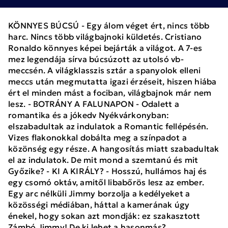
KÖNNYES BÚCSÚ - Egy álom véget ért, nincs több
harc. Nincs több világbajnoki küldetés. Cristiano
Ronaldo könnyes képei bejárták a világot. A 7-es
mez legendája sírva búcsúzott az utolsó vb-
meccsén. A világklasszis sztár a spanyolok elleni
meccs után megmutatta igazi érzéseit, hiszen hiába
ért el minden mást a fociban, világbajnok már nem
lesz. - BOTRÁNY A FALUNAPON - Odalett a
romantika és a jókedv Nyékvárkonyban:
elszabadultak az indulatok a Romantic fellépésén.
Vizes flakonokkal dobálta meg a színpadot a
közönség egy része. A hangosítás miatt szabadultak
el az indulatok. De mit mond a szemtanú és mit
Győzike? - KI A KIRÁLY? - Hosszú, hullámos haj és
egy csomó oktáv, amitől libabőrös lesz az ember.
Egy arc nélküli Jimmy borzolja a kedélyeket a
közösségi médiában, háttal a kamerának úgy
énekel, hogy sokan azt mondják: ez szakasztott
Zámbó Jimmy! De ki lehet a hasonmás?