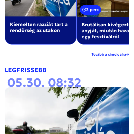
3 perc
Kiemelten razziát tart a
Brutálisan kivégezte
rendőrség az utakon
anyját, miután haza
egy fesztiválról
Tovább a címoldalra
LEGFRISSEBB
05.30. 08:32