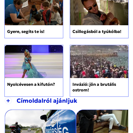
Gyere, segíts te is!
Csillogásból a tyúkólba!
Nyolcévesen a kifutón?
Invázió: jön a brutális
ostrom!
+
Címoldalról ajánljuk