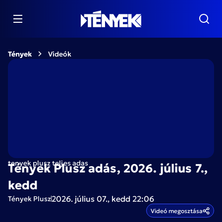
Tények
Videók
tenyek plusz teljes adas
Tények Plusz adás, 2026. július 7.,
kedd
2026. július 07., kedd 22:06
Tények Plusz
Videó megosztása