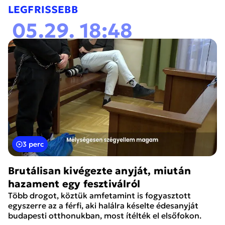
LEGFRISSEBB
05.29. 18:48
3 perc
Brutálisan kivégezte anyját, miután
hazament egy fesztiválról
Több drogot, köztük amfetamint is fogyasztott
egyszerre az a férfi, aki halálra késelte édesanyját
budapesti otthonukban, most ítélték el elsőfokon.