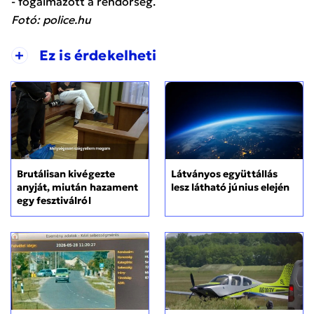
- fogalmazott a rendőrség.
Fotó: police.hu
+
Ez is érdekelheti
Brutálisan kivégezte
Látványos együttállás
anyját, miután hazament
lesz látható június elején
egy fesztiválról