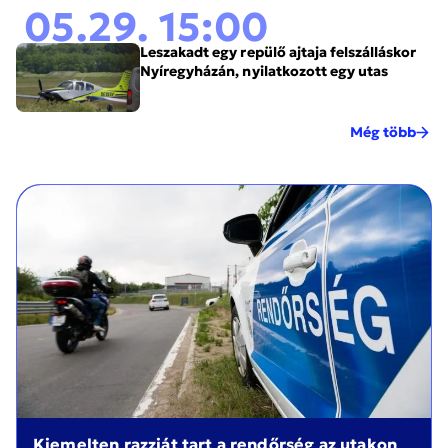
05.29. 15:00
Leszakadt egy repülő ajtaja felszálláskor
Nyíregyházán, nyilatkozott egy utas
Még több
Kiemelten razziát tart a rendőrség az utakon