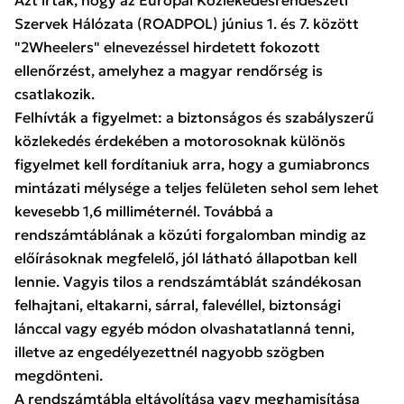
Szervek Hálózata (ROADPOL) június 1. és 7. között
"2Wheelers" elnevezéssel hirdetett fokozott
ellenőrzést, amelyhez a magyar rendőrség is
csatlakozik.
Felhívták a figyelmet: a biztonságos és szabályszerű
közlekedés érdekében a motorosoknak különös
figyelmet kell fordítaniuk arra, hogy a gumiabroncs
mintázati mélysége a teljes felületen sehol sem lehet
kevesebb 1,6 milliméternél. Továbbá a
rendszámtáblának a közúti forgalomban mindig az
előírásoknak megfelelő, jól látható állapotban kell
lennie. Vagyis tilos a rendszámtáblát szándékosan
felhajtani, eltakarni, sárral, falevéllel, biztonsági
lánccal vagy egyéb módon olvashatatlanná tenni,
illetve az engedélyezettnél nagyobb szögben
megdönteni.
A rendszámtábla eltávolítása vagy meghamisítása