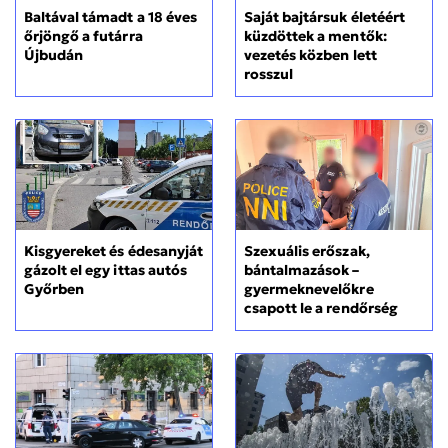
Saját bajtársuk életéért
Baltával támadt a 18 éves
küzdöttek a mentők:
őrjöngő a futárra
vezetés közben lett
Újbudán
rosszul
Kisgyereket és édesanyját
Szexuális erőszak,
gázolt el egy ittas autós
bántalmazások –
Győrben
gyermeknevelőkre
csapott le a rendőrség