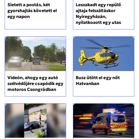
Sietett a postás, két
Leszakadt egy repülő
gyorshajtás követett el
ajtaja felszálláskor
egy napon
Nyíregyházán,
nyilatkozott egy utas
Videón, ahogy egy autó
Busz ütött el egy nőt
szélvédőjére csapódik egy
Hatvanban
motoros Csongrádban