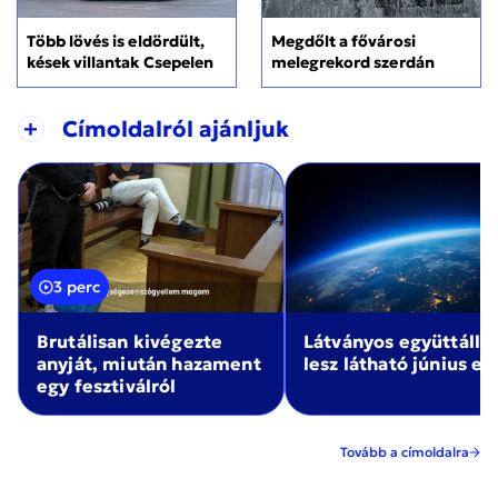
Több lövés is eldördült,
Megdőlt a fővárosi
kések villantak Csepelen
melegrekord szerdán
+
Címoldalról ajánljuk
3 perc
Brutálisan kivégezte
Látványos együttállá
anyját, miután hazament
lesz látható június el
egy fesztiválról
Tovább a címoldalra