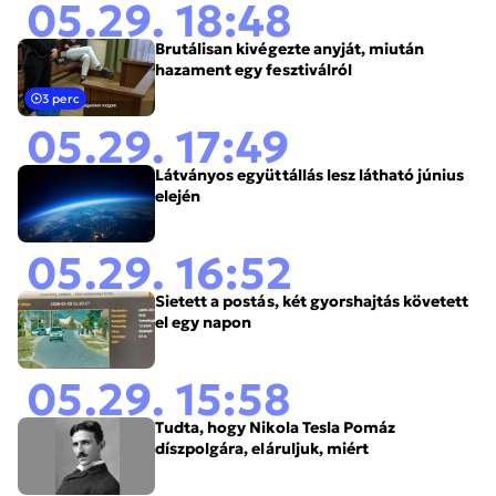
05.29. 18:48
Brutálisan kivégezte anyját, miután
hazament egy fesztiválról
3 perc
05.29. 17:49
Látványos együttállás lesz látható június
elején
05.29. 16:52
Sietett a postás, két gyorshajtás követett
el egy napon
05.29. 15:58
Tudta, hogy Nikola Tesla Pomáz
díszpolgára, eláruljuk, miért