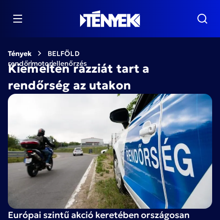
Tények
BELFÖLD
rendőr
motor
ellenőrzés
Kiemelten razziát tart a
rendőrség az utakon
Európai szintű akció keretében országosan