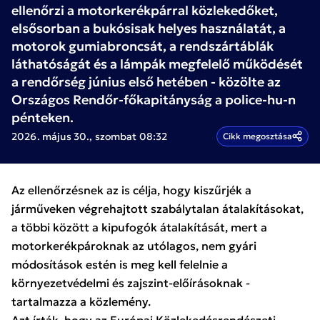
ellenőrzi a motorkerékpárral közlekedőket,
elsősorban a bukósisak helyes használatát, a
motorok gumiabroncsát, a rendszártáblák
láthatóságát és a lámpák megfelelő működését
a rendőrség június első hetében - közölte az
Országos Rendőr-főkapitányság a police-hu-n
pénteken.
2026. május 30., szombat 08:32
Cikk megosztása
Az ellenőrzésnek az is célja, hogy kiszűrjék a
járműveken végrehajtott szabálytalan átalakításokat,
a többi között a kipufogók átalakítását, mert a
motorkerékpároknak az utólagos, nem gyári
módosítások estén is meg kell felelnie a
környezetvédelmi és zajszint-előírásoknak -
tartalmazza a közlemény.
Azt írták, hogy az Európai Közlekedésrendészeti