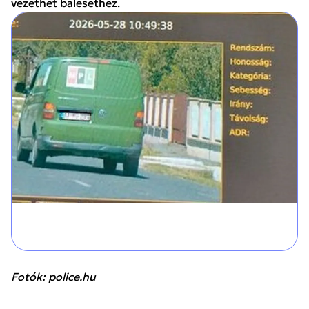
vezethet balesethez.
Fotók: police.hu