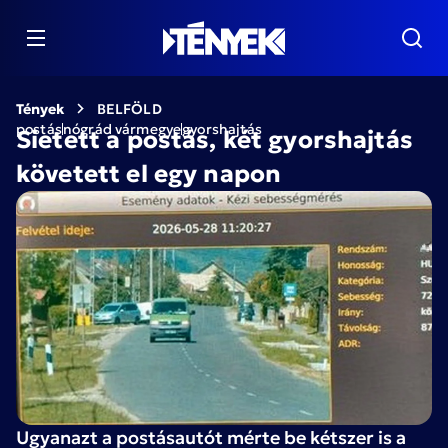
Tények
BELFÖLD
postás
nógrád vármegye
gyorshajtás
Sietett a postás, két gyorshajtás
követett el egy napon
Ugyanazt a postásautót mérte be kétszer is a