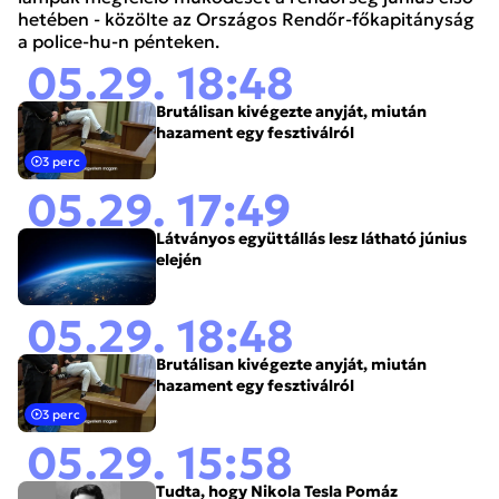
hetében - közölte az Országos Rendőr-főkapitányság
a police-hu-n pénteken.
05.29. 18:48
Brutálisan kivégezte anyját, miután
hazament egy fesztiválról
3 perc
05.29. 17:49
Látványos együttállás lesz látható június
elején
05.29. 18:48
Brutálisan kivégezte anyját, miután
hazament egy fesztiválról
3 perc
05.29. 15:58
Tudta, hogy Nikola Tesla Pomáz