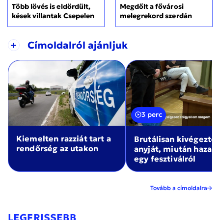
Több lövés is eldördült,
Megdőlt a fővárosi
kések villantak Csepelen
melegrekord szerdán
+
Címoldalról ajánljuk
3 perc
Kiemelten razziát tart a
Brutálisan kivégezte
rendőrség az utakon
anyját, miután haza
egy fesztiválról
Tovább a címoldalra
LEGFRISSEBB