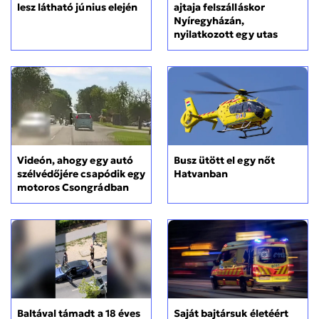
lesz látható június elején
ajtaja felszálláskor
Nyíregyházán,
nyilatkozott egy utas
Videón, ahogy egy autó
Busz ütött el egy nőt
szélvédőjére csapódik egy
Hatvanban
motoros Csongrádban
Saját bajtársuk életéért
Baltával támadt a 18 éves