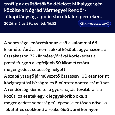
traffipax csütörtökön délelőtt Mihálygergén -
közölte a Nógrád Vármegyei Rendőr-
főkapitányság a police.hu oldalon pénteken.
2026. május 29., péntek 16:52
Cikk megosztása
A sebességellenőrzéskor az első alkalommal 66
kilométer/órával, nem sokkal később, ugyanazon az
útszakaszon 72 kilométer/órával közlekedett a
postásfurgon a legfeljebb 50 kilométer/óra
megengedett sebesség helyett.
A szabályszegő járművezető összesen 100 ezer forint
közigazgatási bírságra és 8 büntetőpontra számíthat.
A rendőrség kiemelte: a gyorshajtás továbbra is a
közúti balesetek egyik leggyakoribb oka, a
megengedett sebesség túllépése jelentősen növeli a
fékutat és csökkenti a reakcióidőt, ami könnyen