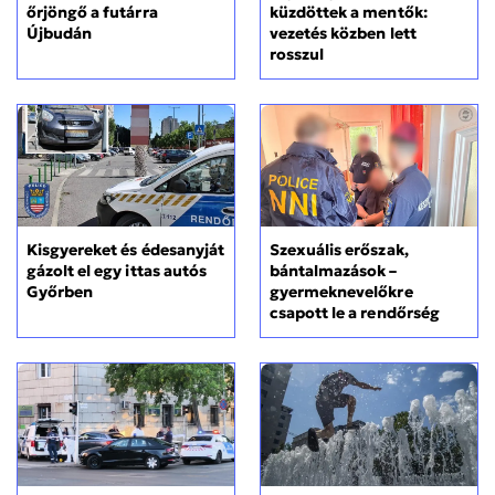
küzdöttek a mentők:
őrjöngő a futárra
vezetés közben lett
Újbudán
rosszul
Kisgyereket és édesanyját
Szexuális erőszak,
gázolt el egy ittas autós
bántalmazások –
Győrben
gyermeknevelőkre
csapott le a rendőrség