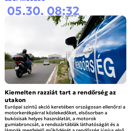
05.30. 08:32
Kiemelten razziát tart a rendőrség az
utakon
Európai szintű akció keretében országosan ellenőrzi a
motorkerékpárral közlekedőket, elsősorban a
bukósisak helyes használatát, a motorok
gumiabroncsát, a rendszártáblák láthatóságát és a
lámpák megfelelő működését a rendőrség június első