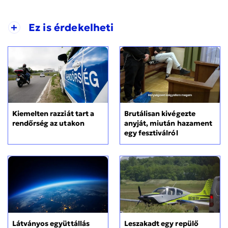
+
Ez is érdekelheti
Kiemelten razziát tart a
Brutálisan kivégezte
rendőrség az utakon
anyját, miután hazament
egy fesztiválról
Látványos együttállás
Leszakadt egy repülő