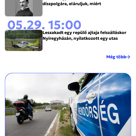
díszpolgára, eláruljuk, miért
05.29. 15:00
Leszakadt egy repülő ajtaja felszálláskor
Nyíregyházán, nyilatkozott egy utas
Még több