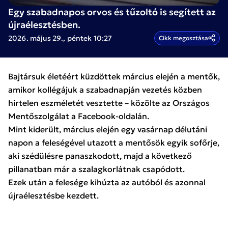
Egy szabadnapos orvos és tűzoltó is segített az
újraélesztésben.
2026. május 29., péntek 10:27
Cikk megosztása
Bajtársuk életéért küzdöttek március elején a mentők,
amikor kollégájuk a szabadnapján vezetés közben
hirtelen eszméletét vesztette – közölte az Országos
Mentőszolgálat a Facebook-oldalán.
Mint kiderült, március elején egy vasárnap délutáni
napon a feleségével utazott a mentősök egyik sofőrje,
aki szédülésre panaszkodott, majd a következő
pillanatban már a szalagkorlátnak csapódott.
Ezek után a felesége kihúzta az autóból és azonnal
újraélesztésbe kezdett.