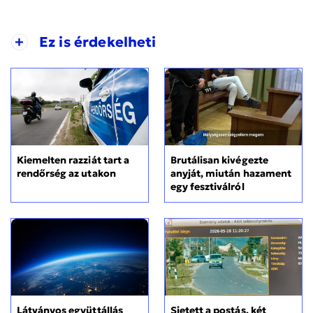
+
Ez is érdekelheti
Kiemelten razziát tart a
Brutálisan kivégezte
rendőrség az utakon
anyját, miután hazament
egy fesztiválról
Sietett a postás, két
Látványos együttállás