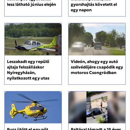
gyorshajtás követett el
lesz látható június elején
egy napon
Leszakadt egy repülő
Videón, ahogy egy autó
ajtaja felszálláskor
szélvédőjére csapódik egy
Nyíregyházán,
motoros Csongrádban
nyilatkozott egy utas
Busz ütött el egy nőt
Baltával támadt a 18 éves