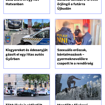
Hatvanban
őrjöngő a futárra
Újbudán
Kisgyereket és édesanyját
Szexuális erőszak,
gázolt el egy ittas autós
bántalmazások –
Győrben
gyermeknevelőkre
csapott le a rendőrség
Több lövés is eldördült,
Megdőlt a fővárosi