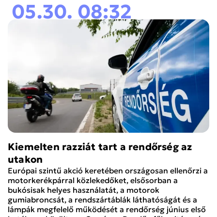
05.30. 08:32
Kiemelten razziát tart a rendőrség az
utakon
Európai szintű akció keretében országosan ellenőrzi a
motorkerékpárral közlekedőket, elsősorban a
bukósisak helyes használatát, a motorok
gumiabroncsát, a rendszártáblák láthatóságát és a
lámpák megfelelő működését a rendőrség június első