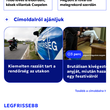
kések villantak Csepelen
melegrekord szerdán
+
Címoldalról ajánljuk
3 perc
Kiemelten razziát tart a
Brutálisan kivégezte
rendőrség az utakon
anyját, miután haza
egy fesztiválról
Tovább a címoldalra
LEGFRISSEBB