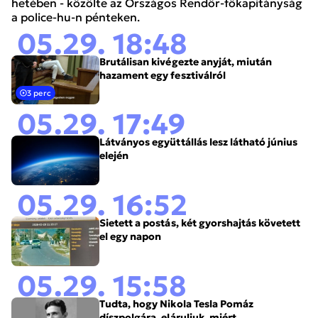
hetében - közölte az Országos Rendőr-főkapitányság
a police-hu-n pénteken.
05.29. 18:48
Brutálisan kivégezte anyját, miután
hazament egy fesztiválról
3 perc
05.29. 17:49
Látványos együttállás lesz látható június
elején
05.29. 16:52
Sietett a postás, két gyorshajtás követett
el egy napon
05.29. 15:58
Tudta, hogy Nikola Tesla Pomáz
díszpolgára, eláruljuk, miért