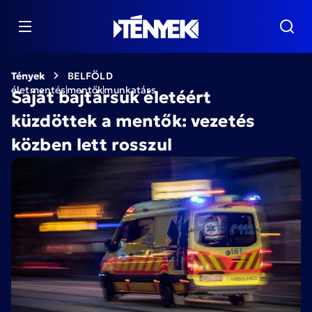
Tények
BELFÖLD
életmentés
mentők
munkatárs
Saját bajtársuk életéért
küzdöttek a mentők: vezetés
közben lett rosszul