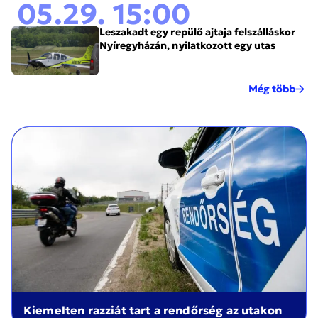
05.29. 15:00
Leszakadt egy repülő ajtaja felszálláskor
Nyíregyházán, nyilatkozott egy utas
Még több
Kiemelten razziát tart a rendőrség az utakon