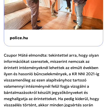
police.hu
Csupor Máté elmondta: tekintettel arra, hogy olyan
információkat szereztek, miszerint nemcsak az
érintett intézményeknél lehettek az elmúlt években
ilyen és hasonló bűncselekmények, a KR NNI 2021-ig
visszamenőleg az ezen alapítványhoz tartozó
valamennyi intézménynél felül fogja vizsgálni a
bántalmazásokról készült jegyzőkönyveket és
meghallgatja az érintetteket. Ha pedig kiderül, hogy
visszaélés történt, akkor minden jogsértés során