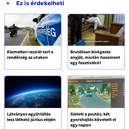
+
Ez is érdekelheti
Kiemelten razziát tart a
Brutálisan kivégezte
rendőrség az utakon
anyját, miután hazament
egy fesztiválról
Sietett a postás, két
Látványos együttállás
gyorshajtás követett el
lesz látható június elején
egy napon