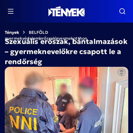
Tények
BELFÖLD
gyermekvédelem
erőszak
gyermekotthon
Szexuális erőszak, bántalmazások
– gyermeknevelőkre csapott le a
rendőrség