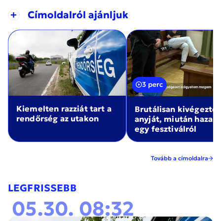
+
Címoldalról ajánljuk
3 perc
Kiemelten razziát tart a
Brutálisan kivégezte
rendőrség az utakon
anyját, miután haza
egy fesztiválról
Tovább a címoldalra
LEGFRISSEBB
05.30. 08:32