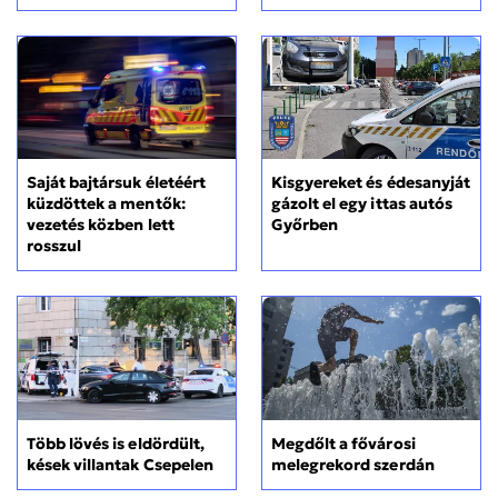
Kisgyereket és édesanyját
Saját bajtársuk életéért
gázolt el egy ittas autós
küzdöttek a mentők:
Győrben
vezetés közben lett
rosszul
Több lövés is eldördült,
Megdőlt a fővárosi
kések villantak Csepelen
melegrekord szerdán