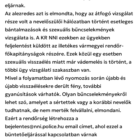
eljárnak.
Az alezredes azt is elmondta, hogy az átfogó vizsgálat
része volt a nevelőszülői hálózatban történt esetleges
bántalmazások és szexuális bűncselekmények
vizsgálata is. A KR NNI ezekben az ügyekben
feljelentést küldött az illetékes vármegyei rendőr-
főkapitányságok részére. Ezek közül egy esetben
szexuális visszaélés miatt már vádemelés is történt, a
többi ügy vizsgálati szakaszban van.
Mivel a folyamatban lévő nyomozás során újabb és
újabb visszaélésekre derült fény, további
gyanúsítások várhatók. Olyan bűncselekményekről
lehet szó, amelyet a sértettek vagy a korábbi nevelők
tudhatnak, de nem merték felvállalni, elmondani.
Ezért a rendőrség létrehozza a
bejelentes@nni.police.hu
email címet, ahol ezzel a
büntetőeljárással kapcsolatban várnak