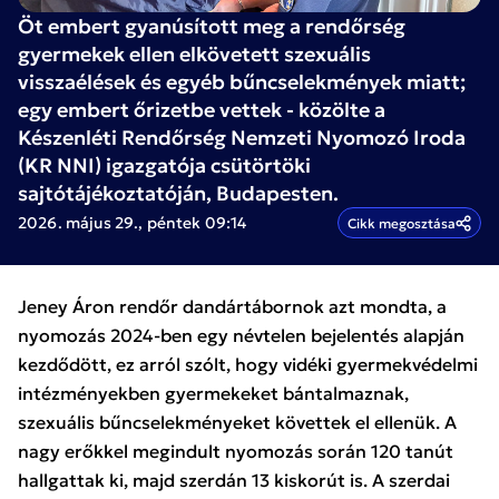
Öt embert gyanúsított meg a rendőrség
gyermekek ellen elkövetett szexuális
visszaélések és egyéb bűncselekmények miatt;
egy embert őrizetbe vettek - közölte a
Készenléti Rendőrség Nemzeti Nyomozó Iroda
(KR NNI) igazgatója csütörtöki
sajtótájékoztatóján, Budapesten.
2026. május 29., péntek 09:14
Cikk megosztása
Jeney Áron rendőr dandártábornok azt mondta, a
nyomozás 2024-ben egy névtelen bejelentés alapján
kezdődött, ez arról szólt, hogy vidéki gyermekvédelmi
intézményekben gyermekeket bántalmaznak,
szexuális bűncselekményeket követtek el ellenük. A
nagy erőkkel megindult nyomozás során 120 tanút
hallgattak ki, majd szerdán 13 kiskorút is. A szerdai