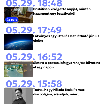
05.29. 18:48
Brutálisan kivégezte anyját, miután
hazament egy fesztiválról
3 perc
05.29. 17:49
Látványos együttállás lesz látható június
elején
05.29. 16:52
Sietett a postás, két gyorshajtás követett
el egy napon
05.29. 15:58
Tudta, hogy Nikola Tesla Pomáz
díszpolgára, eláruljuk, miért