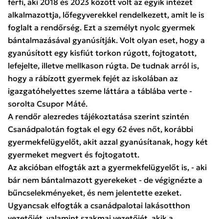
férfi, aki 2018 és 2023 között volt az egyik intézet
alkalmazottja, lőfegyverekkel rendelkezett, amit le is
foglalt a rendőrség. Ezt a személyt nyolc gyermek
bántalmazásával gyanúsítják. Volt olyan eset, hogy a
gyanúsított egy kisfiút torkon rúgott, fojtogatott,
lefejelte, illetve mellkason rúgta. De tudnak arról is,
hogy a rábízott gyermek fejét az iskolában az
igazgatóhelyettes szeme láttára a táblába verte -
sorolta Csupor Máté.
A rendőr alezredes tájékoztatása szerint szintén
Csanádpalotán fogtak el egy 62 éves nőt, korábbi
gyermekfelügyelőt, akit azzal gyanúsítanak, hogy két
gyermeket megvert és fojtogatott.
Az akcióban elfogták azt a gyermekfelügyelőt is, - aki
bár nem bántalmazott gyerekeket - de végignézte a
bűncselekményeket, és nem jelentette ezeket.
Ugyancsak elfogták a csanádpalotai lakásotthon
vezetőjét, valamint szakmai vezetőjét, akik a