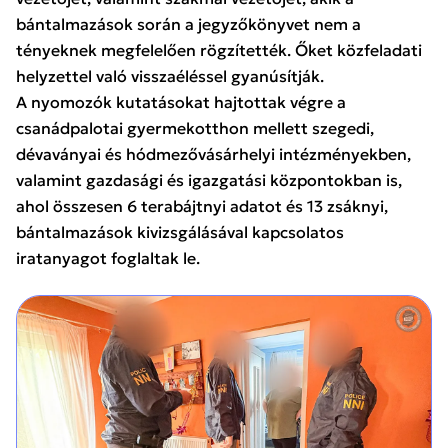
bántalmazások során a jegyzőkönyvet nem a
tényeknek megfelelően rögzítették. Őket közfeladati
helyzettel való visszaéléssel gyanúsítják.
A nyomozók kutatásokat hajtottak végre a
csanádpalotai gyermekotthon mellett szegedi,
dévaványai és hódmezővásárhelyi intézményekben,
valamint gazdasági és igazgatási központokban is,
ahol összesen 6 terabájtnyi adatot és 13 zsáknyi,
bántalmazások kivizsgálásával kapcsolatos
iratanyagot foglaltak le.