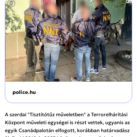
police.hu
A szerdai "Tisztítótűz műveletben" a Terrorelhárítási
Központ műveleti egységei is részt vettek, ugyanis az
egyik Csanádpalotán elfogott, korábban határvadász