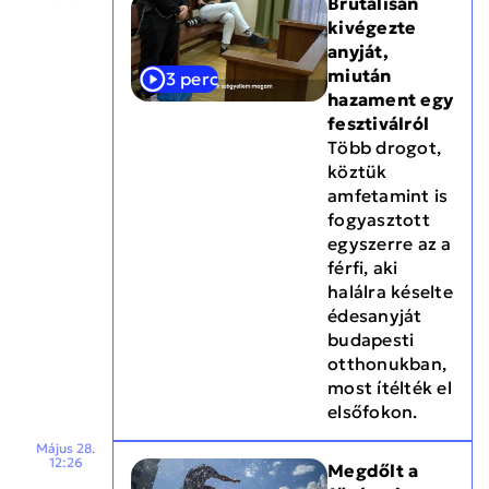
Brutálisan
kivégezte
anyját,
miután
3 perc
hazament egy
fesztiválról
Több drogot,
köztük
amfetamint is
fogyasztott
egyszerre az a
férfi, aki
halálra késelte
édesanyját
budapesti
otthonukban,
most ítélték el
elsőfokon.
Május 28.
12:26
Megdőlt a