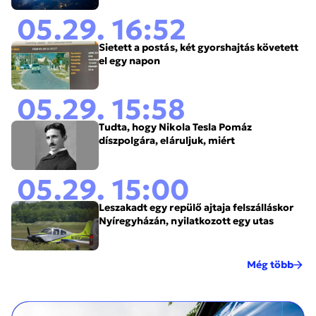
05.29. 16:52
Sietett a postás, két gyorshajtás követett
el egy napon
05.29. 15:58
Tudta, hogy Nikola Tesla Pomáz
díszpolgára, eláruljuk, miért
05.29. 15:00
Leszakadt egy repülő ajtaja felszálláskor
Nyíregyházán, nyilatkozott egy utas
Még több