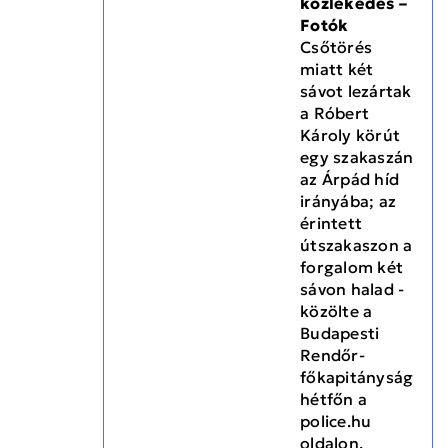
közlekedés –
Fotók
Csőtörés
miatt két
sávot lezártak
a Róbert
Károly körút
egy szakaszán
az Árpád híd
irányába; az
érintett
útszakaszon a
forgalom két
sávon halad -
közölte a
Budapesti
Rendőr-
főkapitányság
hétfőn a
police.hu
oldalon.