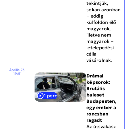
tekintjük,
sokan azonban
− eddig
külföldön élő
magyarok,
illetve nem
magyarok −
letelepedési
céllal
vásárolnak.
Április 23.
19:51
Drámai
képsorok:
Brutális
baleset
1 perc
Budapesten,
egy ember a
roncsban
ragadt
Az útszakasz