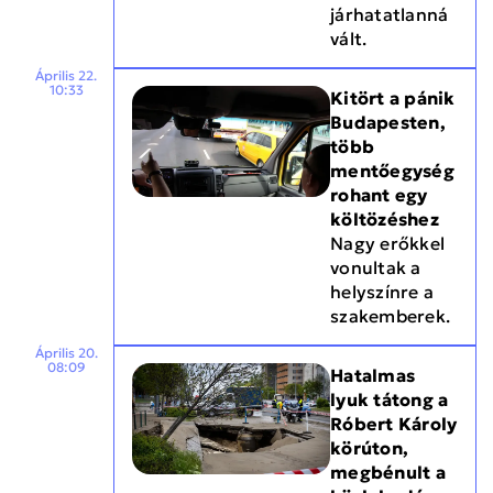
járhatatlanná
vált.
Április 22.
10:33
Kitört a pánik
Budapesten,
több
mentőegység
rohant egy
költözéshez
Nagy erőkkel
vonultak a
helyszínre a
szakemberek.
Április 20.
08:09
Hatalmas
lyuk tátong a
Róbert Károly
körúton,
megbénult a