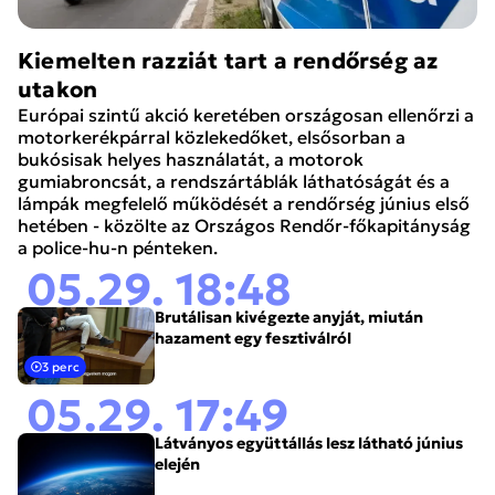
Kiemelten razziát tart a rendőrség az
utakon
Európai szintű akció keretében országosan ellenőrzi a
motorkerékpárral közlekedőket, elsősorban a
bukósisak helyes használatát, a motorok
gumiabroncsát, a rendszártáblák láthatóságát és a
lámpák megfelelő működését a rendőrség június első
hetében - közölte az Országos Rendőr-főkapitányság
a police-hu-n pénteken.
05.29. 18:48
Brutálisan kivégezte anyját, miután
hazament egy fesztiválról
3 perc
05.29. 17:49
Látványos együttállás lesz látható június
elején