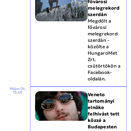
fővárosi
melegrekord
szerdán
Megdőlt a
fővárosi
melegrekord
szerdán -
közölte a
HungaroMet
Zrt.
csütörtökön a
Facebook-
oldalán.
Május 04.
13:49
Veneto
tartományi
elnöke
felhívást tett
közzé a
Budapesten