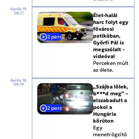
Április 19.
08:21
Élet-halál
harc folyt egy
fővárosi
patikában,
2 perc
Győrfi Pál is
megszólalt -
videóval
Perceken múlt
az élete.
Április 18.
09:19
„Szájba lőlek,
b***d meg” –
elszabadult a
pokol a
2 perc
Hungária
körúton
Egy
menetrögzítő