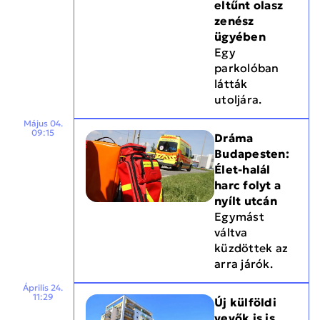
eltűnt olasz
zenész
ügyében
Egy
parkolóban
látták
utoljára.
Május 04.
09:15
Dráma
Budapesten:
Élet-halál
harc folyt a
nyílt utcán
Egymást
váltva
küzdöttek az
arra járók.
Április 24.
11:29
Új külföldi
vevők is is