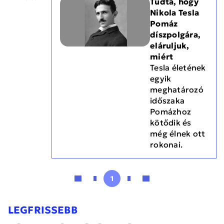
Tudta, hogy
Nikola Tesla
Pomáz
díszpolgára,
eláruljuk,
miért
Tesla életének
egyik
meghatározó
időszaka
Pomázhoz
kötődik és
még élnek ott
rokonai.
1
LEGFRISSEBB