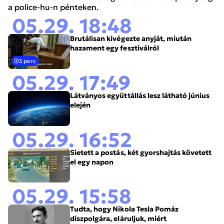
a police-hu-n pénteken.
05.29. 18:48
Brutálisan kivégezte anyját, miután
hazament egy fesztiválról
3 perc
05.29. 17:49
Látványos együttállás lesz látható június
elején
05.29. 16:52
Sietett a postás, két gyorshajtás követett
el egy napon
05.29. 15:58
Tudta, hogy Nikola Tesla Pomáz
díszpolgára, eláruljuk, miért